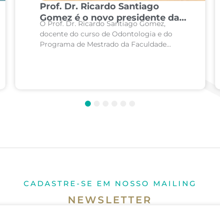
Prof. Dr. Ricardo Santiago
Gomez é o novo presidente da
O Prof. Dr. Ricardo Santiago Gomez,
principal associação mundial de
docente do curso de Odontologia e do
Patologia Oral e Maxilofacial
Programa de Mestrado da Faculdade
Ciências Médicas de Minas Gerais (FCM-
MG), além de pesquisador nas áreas de...
1
2
3
4
5
6
CADASTRE-SE EM NOSSO MAILING
NEWSLETTER