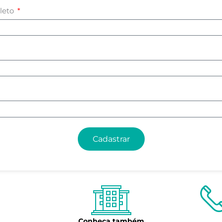
leto
Cadastrar
Conheça também