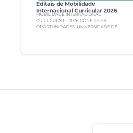
Editais de Mobilidade
são
Internacional Curricular 2026
MOBILIDADE INTERNACIONAL
de
CURRICULAR – 2026 CONFIRA AS
te
OPORTUNIDADES: UNIVERSIDADE DE
SORBONNE – PARIS, FRANÇA Curso:
 de
Medicina Internato de Clínica Médica;
Internato de Cirurgia; Internato de
Pediatria. UNIVERSIDADE DE CORDOBA –...