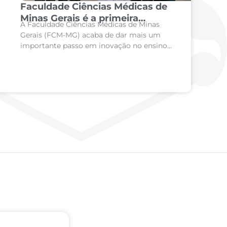
Faculdade Ciências Médicas de
Minas Gerais é a primeira
A Faculdade Ciências Médicas de Minas
instituição de ensino do Brasil a
Gerais (FCM-MG) acaba de dar mais um
adquirir o simulador
importante passo em inovação no ensino
odontológico SIMtoCARE
em saúde. A instituição é a primeira
faculdade do Brasil a...