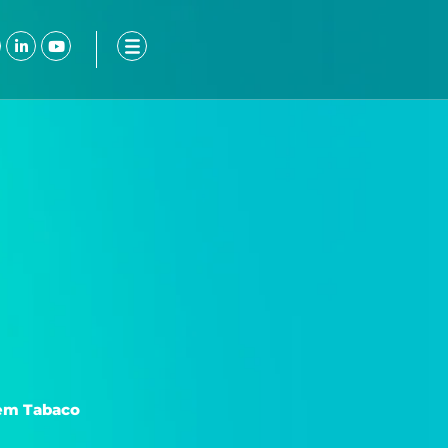
ook-
nstagram
Linkedin-
Youtube
in
Sem Tabaco