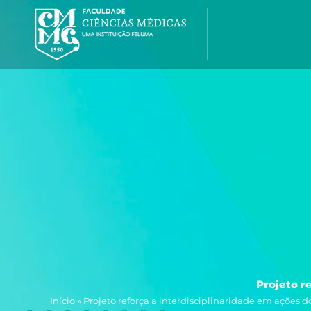
Ir
para
o
conteúdo
Projeto r
Início
»
Projeto reforça a interdisciplinaridade em ações