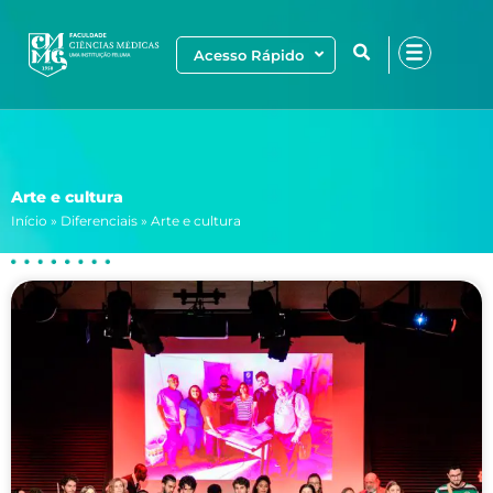
Ir
para
Acesso Rápido
o
conteúdo
Arte e cultura
Início
»
Diferenciais
»
Arte e cultura