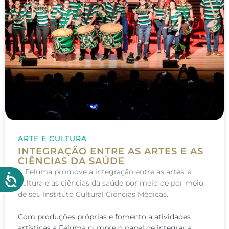
ARTE E CULTURA
INTEGRAÇÃO ENTRE AS ARTES E AS
CIÊNCIAS DA SAÚDE
A Feluma promove a integração entre as artes, a
cultura e as ciências da saúde por meio de por meio
de seu Instituto Cultural Ciências Médicas.
Com produções próprias e fomento a atividades
artísticas a Feluma cumpre o papel de integrar a