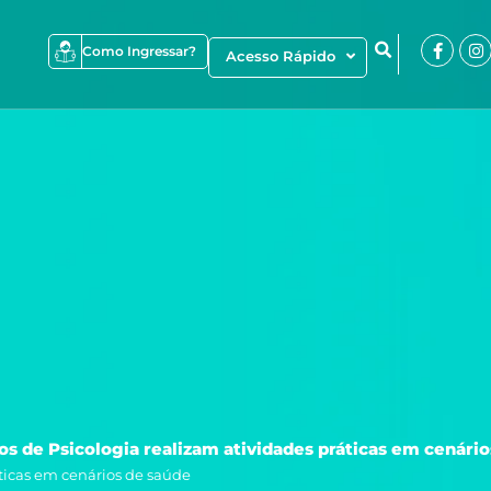
Faceb
I
Como Ingressar?
Acesso Rápido
f
s de Psicologia realizam atividades práticas em cenário
ticas em cenários de saúde