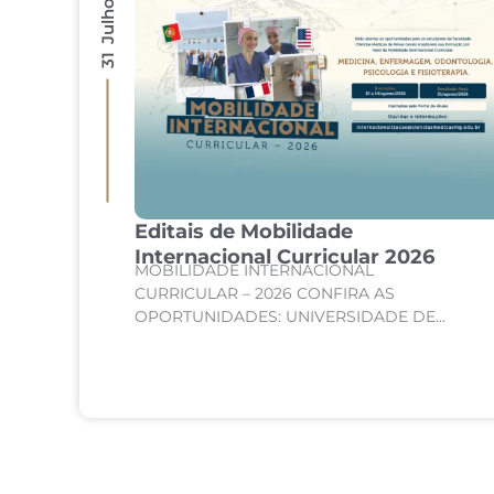
31 Julho 2026
Editais de Mobilidade
são
Internacional Curricular 2026
MOBILIDADE INTERNACIONAL
de
CURRICULAR – 2026 CONFIRA AS
te
OPORTUNIDADES: UNIVERSIDADE DE
SORBONNE – PARIS, FRANÇA Curso:
 de
Medicina Internato de Clínica Médica;
Internato de Cirurgia; Internato de
Pediatria. UNIVERSIDADE DE CORDOBA –...