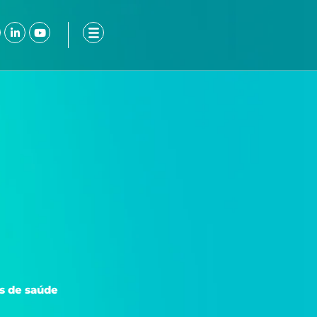
ook-
nstagram
Linkedin-
Youtube
in
s de saúde