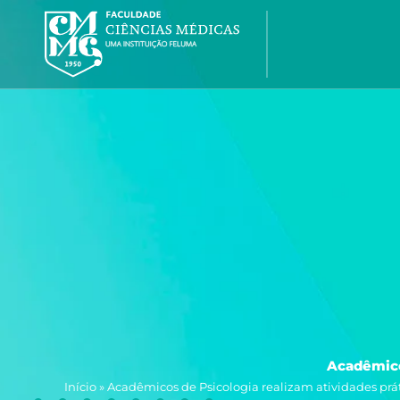
Ir
para
o
conteúdo
Acadêmico
Início
»
Acadêmicos de Psicologia realizam atividades prá