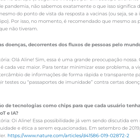
andemia, não sabemos exatamente o que isso significa do po
esmo do ponto de vista da resposta a vacinas (ou seja, se a
tipo). Por isso, no momento, é recomendado que mesmo as 
que não tiveram.
ovas doenças, decorrentes dos fluxos de pessoas pelo mun
itória: Olá Aline! Sim, essa é uma grande preocupação nossa.
 cada vez maior. Para tentar minimizar esse problema, a vi
ntercâmbio de informações de forma rápida e transparente pa
gir testes ou “passaportes de imunidade” contra certas doenç
ação de tecnologias como chips para que cada usuário tenh
oT e IA?
itória: Oi Aline! Essa possibilidade já vem sendo discutida 
quidade e ética a serem equacionadas. Em setembro de 2019, s
er.
https://www.nature.com/articles/d41586-019-02872-2