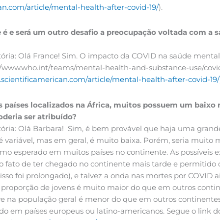
an.com/article/mental-health-after-covid-19/
).
ue é e será um outro desafio a preocupação voltada com 
Vitória: Olá France! Sim. O impacto da COVID na saúde men
/www.who.int/teams/mental-health-and-substance-use/covid-
scientificamerican.com/article/mental-health-after-covid-19/
 países localizados na África, muitos possuem um baixo
oderia ser atribuído?
itória: Olá Barbara! Sim, é bem provável que haja uma grand
é variável, mas em geral, é muito baixa. Porém, seria muit
o esperado em muitos países no continente. As possíveis ex
elo fato de ter chegado no continente mais tarde e permitido
so foi prolongado), e talvez a onda nas mortes por COVID ai
a proporção de jovens é muito maior do que em outros contin
ave na população geral é menor do que em outros continentes
do em países europeus ou latino-americanos. Segue o link d