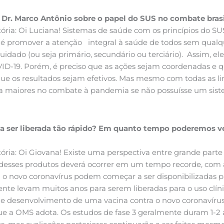
o Dr. Marco Antônio sobre o papel do SUS no combate bras
tória: Oi Luciana! Sistemas de saúde com os princípios do SU
é promover a atenção integral à saúde de todos sem qualquer
cuidado (ou seja primário, secundário ou terciário). Assim, e
OVID-19. Porém, é preciso que as ações sejam coordenadas e 
que os resultados sejam efetivos. Mas mesmo com todas as l
nda maiores no combate à pandemia se não possuísse um sistem
a ser liberada tão rápido? Em quanto tempo poderemos ver
itória: Oi Giovana! Existe uma perspectiva entre grande par
 desses produtos deverá ocorrer em um tempo recorde, com a
 o novo coronavírus podem começar a ser disponibilizadas pa
ente levam muitos anos para serem liberadas para o uso clí
de desenvolvimento de uma vacina contra o novo coronavíru
que a OMS adota. Os estudos de fase 3 geralmente duram 1-2 