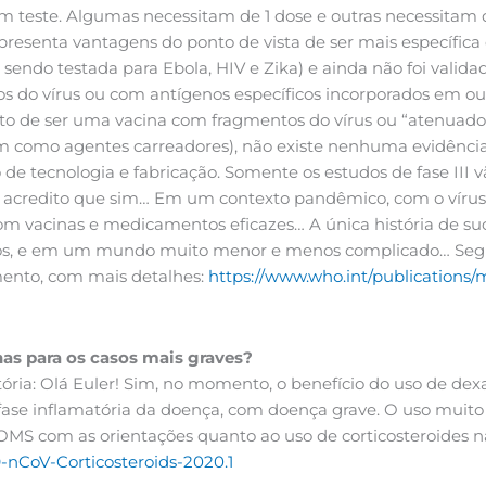
m teste. Algumas necessitam de 1 dose e outras necessitam 
senta vantagens do ponto de vista de ser mais específica
sendo testada para Ebola, HIV e Zika) e ainda não foi valid
os do vírus ou com antígenos específicos incorporados em out
fato de ser uma vacina com fragmentos do vírus ou “atenuado”
m como agentes carreadores), não existe nenhuma evidênci
 de tecnologia e fabricação. Somente os estudos de fase III 
eu acredito que sim… Em um contexto pandêmico, com o víru
om vacinas e medicamentos eficazes… A única história de s
los, e em um mundo muito menor e menos complicado… Segue 
ento, com mais detalhes:
https://www.who.int/publications/
as para os casos mais graves?
tória: Olá Euler! Sim, no momento, o benefício do uso de dex
ase inflamatória da doença, com doença grave. O uso muito
S com as orientações quanto ao uso de corticosteroides na
-nCoV-Corticosteroids-2020.1