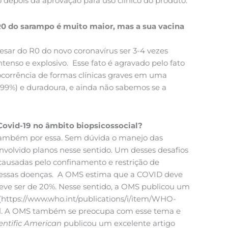
 depois da aprovação para uso clínico do produto.
R0 do sarampo é muito maior, mas a sua vacina
esar do R0 do novo coronavírus ser 3-4 vezes
tenso e explosivo. Esse fato é agravado pelo fato
corrência de formas clínicas graves em uma
(99%) e duradoura, e ainda não sabemos se a
Covid-19 no âmbito biopsicossocial?
 e também por essa. Sem dúvida o manejo das
volvido planos nesse sentido. Um desses desafios
ausadas pelo confinamento e restrição de
 dessas doenças. A OMS estima que a COVID deve
eve ser de 20%. Nesse sentido, a OMS publicou um
(https://www.who.int/publications/i/item/WHO-
tal. A OMS também se preocupa com esse tema e
entific American
publicou um excelente artigo