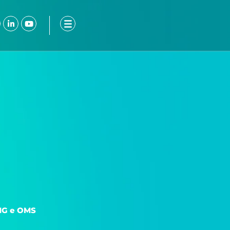
ook-
nstagram
Linkedin-
Youtube
in
 MG e OMS