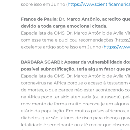
sobre isso em Junho (
https://www.scientificameric
France de Paula: Dr. Marco Antônio, acredito q
devido a toda carga emocional citada.
Especialista da OMS, Dr. Marco Antônio de Ávila 
com esse tema e publicou recomendações (https:/
excelente artigo sobre isso em Junho (
https://www.
BARBARA SGARBI: Apesar da vulnerabilidade dos
possível subnotificação, teria algum fator que p
Especialista da OMS, Dr. Marco Antônio de Ávila V
coronavírus na África porque o acesso à testagem 
de mortes, o que parece não estar acontecendo com
na África pode ter sido atenuada (ou atrasada), p
movimento de forma muito precoce (e em alguns is
etário da população. Em muitos países africanos, 
diabetes, que são fatores de risco para doença gr
letalidade é semelhante ou até maior que observa