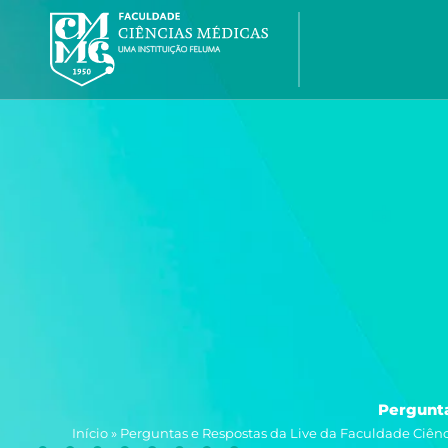
Ir
para
o
conteúdo
Pergunta
Início
»
Perguntas e Respostas da Live da Faculdade Ciên