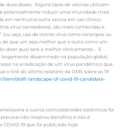
de duas doses. Alguns tipos de vacinas utilizam
 e potencialmente induzir uma imunidade mais
ada em nenhuma outra vacina em uso clínico.
ros vírus carreadores), são mais conhecidas e
 (ou seja, uso de outros vírus como canaripox ou
a de que um seja melhor que o outro como um
vão dizer qual será a melhor clinicamente… E
s largamente disseminado na população global,
ucesso na erradicação de um vírus pandêmico que
o link do último relatório da OMS sobre as 19
m/item/draft-landscape-of-covid-19-candidate-
ametasona e outros corticosteroides sistêmicos foi
 precoce não mostrou benefício e não é
 COVID-19 que foi publicado hoje: