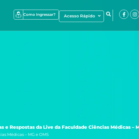
Faceb
I
Como Ingressar?
Acesso Rápido
f
s e Respostas da Live da Faculdade Ciências Médicas –
cias Médicas – MG e OMS