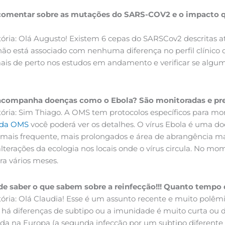
comentar sobre as mutações do SARS-COV2 e o impacto que
itória: Olá Augusto! Existem 6 cepas do SARSCov2 descritas 
ão está associado com nenhuma diferença no perfil clínico
is de perto nos estudos em andamento e verificar se alguma
 acompanha doenças como o Ebola? São monitoradas e p
Vitória: Sim Thiago. A OMS tem protocolos específicos para
 da OMS
você poderá ver os detalhes. O vírus Ebola é uma do
mais frequente, mais prolongados e área de abrangência m
terações da ecologia nos locais onde o vírus circula. No 
a vários meses.
 de saber o que sabem sobre a reinfecção!!! Quanto tempo
Vitória: Olá Claudia! Esse é um assunto recente e muito po
 há diferenças de subtipo ou a imunidade é muito curta ou
ada na Europa (a segunda infecção por um subtipo diferente