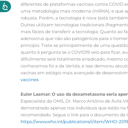
diferentes de plataformas vacinais contra COVID e
uma metodologia mais moderna (mRNA), e que apre
robusta. Porém, a tecnologia é nova (está também 
Outras utilizam tecnologias tradicionais (fragment
mais fáceis de transferir a tecnologia. Quanto ao 
adenovírus que não são patogénicos para o home
princípio. Trata-se principalmente de uma questão
quanto à pergunta se o COVID19 veio para ficar, 
dificilmente será totalmente erradicado, mesmo c
conhecemos foi a da Varíola, e isso demorou sécu
vacinas em estágio mais avançado de desenvolvim
vaccines
Euler Lasmar: O uso da dexametasona seria apen
Especialista da OMS, Dr. Marco Antônio de Ávila Vi
demonstrado apenas nos indivíduos que estão na f
recomendado. Segue o link para o documento da OM
https://www.who.int/publications/i/item/WHO-2019