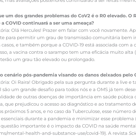
 mas avaliações posteriores continuarão a ser feitas mesmo
que um dos grandes problemas do CoV2 é o R0 elevado. O 
ue a COVID continuará a ser uma ameaça?
itória: Olá Hercules! Prazer em falar com você novamente. Ap
nte para permitir um grau de transmissão comunitária bem in
s casos, e também porque a COVID-19 está associada com a o
o, a vacina contra o sarampo tem uma eficácia muito alta 
s terão um grau tão elevado ou prolongado.
 o cenário pós-pandemia visando os danos deixados pelo 
itória: Oi Raira! Obrigado pela sua pergunta durante a live
são um grande desafio para todos nós e a OMS já tem desen
alidade de outras doenças de importância em saúde púbica c
a, que prejudicou o acesso ao diagnóstico e ao tratamento
 próximos 5 anos, e no caso da Tuberculose, esse número d
os essenciais durante a pandemia e minimizar esse problema 
tra questão importante é o impacto da COVID na saúde men
ms/mental-health-and-substance-use/covid-19). A revista
Sci