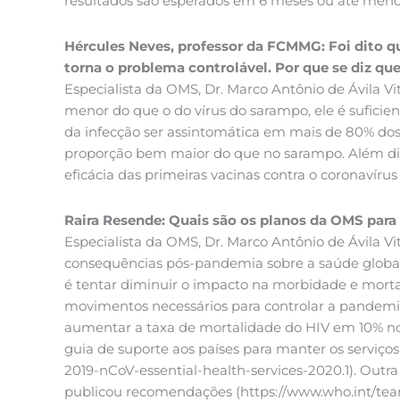
resultados são esperados em 6 meses ou até menos,
Hércules Neves, professor da FCMMG: Foi dito 
torna o problema controlável. Por que se diz q
Especialista da OMS, Dr. Marco Antônio de Ávila V
menor do que o do vírus do sarampo, ele é suficie
da infecção ser assintomática em mais de 80% do
proporção bem maior do que no sarampo. Além diss
eficácia das primeiras vacinas contra o coronavíru
Raira Resende: Quais são os planos da OMS para
Especialista da OMS, Dr. Marco Antônio de Ávila V
consequências pós-pandemia sobre a saúde global 
é tentar diminuir o impacto na morbidade e mort
movimentos necessários para controlar a pandemi
aumentar a taxa de mortalidade do HIV em 10% nos
guia de suporte aos países para manter os serviç
2019-nCoV-essential-health-services-2020.1). Ou
publicou recomendações (https://www.who.int/tea