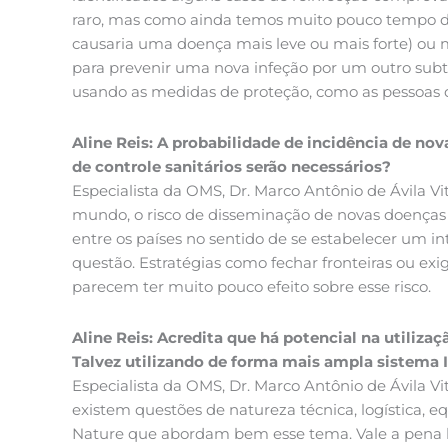
raro, mas como ainda temos muito pouco tempo de p
causaria uma doença mais leve ou mais forte) ou m
para prevenir uma nova infeção por um outro sub
usando as medidas de proteção, como as pessoas 
Aline Reis: A probabilidade de incidência de n
de controle sanitários serão necessários?
Especialista da OMS, Dr. Marco Antônio de Ávila V
mundo, o risco de disseminação de novas doenças é
entre os países no sentido de se estabelecer um i
questão. Estratégias como fechar fronteiras ou exi
parecem ter muito pouco efeito sobre esse risco.
Aline Reis: Acredita que há potencial na utiliz
Talvez utilizando de forma mais ampla sistema I
Especialista da OMS, Dr. Marco Antônio de Ávila V
existem questões de natureza técnica, logística, e
Nature que abordam bem esse tema. Vale a pena l