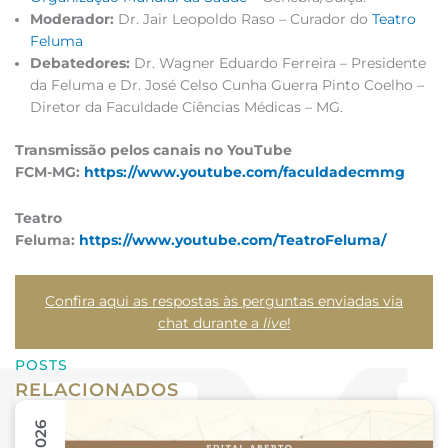
Moderador:
Dr. Jair Leopoldo Raso – Curador do
Teatro
Feluma
Debatedores:
Dr. Wagner Eduardo Ferreira – Presidente
da Feluma e Dr. José Celso Cunha Guerra Pinto Coelho –
Diretor da Faculdade Ciências Médicas – MG.
Transmissão pelos canais no YouTube
FCM-MG:
https://www.youtube.com/faculdadecmmg
Teatro
Feluma:
https://www.youtube.com/TeatroFeluma/
Confira aqui as respostas às perguntas enviadas via
chat durante a
live
!
POSTS
RELACIONADOS