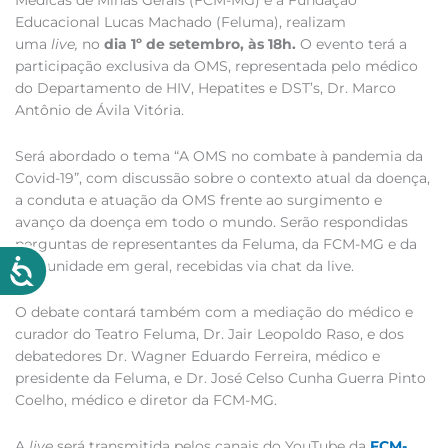
Educacional Lucas Machado (Feluma), realizam
uma
live,
no
dia 1º de setembro, às 18h.
O evento terá a
participação exclusiva da OMS, representada pelo médico
do Departamento de HIV, Hepatites e DST’s, Dr. Marco
Antônio de Ávila Vitória.
Será abordado o tema “A OMS no combate à pandemia da
Covid-19”, com discussão sobre o contexto atual da doença,
a conduta e atuação da OMS frente ao surgimento e
avanço da doença em todo o mundo. Serão respondidas
perguntas de representantes da Feluma, da FCM-MG e da
comunidade em geral, recebidas via chat da live.
O debate contará também com a mediação do médico e
curador do Teatro Feluma, Dr. Jair Leopoldo Raso, e dos
debatedores Dr. Wagner Eduardo Ferreira, médico e
presidente da Feluma, e Dr. José Celso Cunha Guerra Pinto
Coelho, médico e diretor da FCM-MG.
A
live
será transmitida pelos canais do YouTube da
FCM-