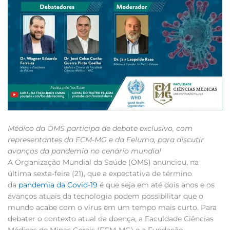
Médico da OMS participa de debate exclusivo, com
representantes da FCM-MG e da Feluma, para discutir
avanços da pandemia no cenário mundial
A Organização Mundial da Saúde (OMS) anunciou, na
última sexta-feira (21), que a expectativa de término
da
pandemia da Covid-19
é que seja em até dois anos e os
avanços atuais da tecnologia podem possibilitar que o
mundo acabe com o vírus em um tempo mais curto. Para
debater o contexto atual da doença, a Faculdade Ciências
Médicas de Minas Gerais (FCM-MG) e a Fundação