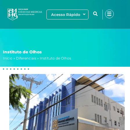
Ir
para
Acesso Rápido
o
conteúdo
Instituto de Olhos
Início
»
Diferenciais
»
Instituto de Olhos