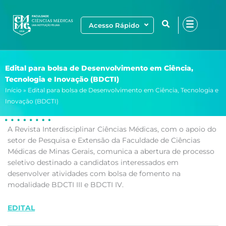
Ir
para
Acesso Rápido
o
conteúdo
Edital para bolsa de Desenvolvimento em Ciência,
Tecnologia e Inovação (BDCTI)
Início
»
Edital para bolsa de Desenvolvimento em Ciência, Tecnologia e
Inovação (BDCTI)
A Revista Interdisciplinar Ciências Médicas, com o apoio do
setor de Pesquisa e Extensão da Faculdade de Ciências
Médicas de Minas Gerais, comunica a abertura de processo
seletivo destinado a candidatos interessados em
desenvolver atividades com bolsa de fomento na
modalidade BDCTI III e BDCTI IV.
EDITAL