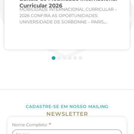
Curricular 2026
MOBILIDADE INTERNACIONAL CURRICULAR –
2026 CONFIRA AS OPORTUNIDADES:
UNIVERSIDADE DE SORBONNE – PARIS,
FRANÇA Curso: Medicina Internato de Clínica
Médica; Internato de Cirurgia; Internato de
Pediatria. UNIVERSIDADE DE CORDOBA –...
1
2
3
4
5
6
CADASTRE-SE EM NOSSO MAILING
NEWSLETTER
Nome Completo