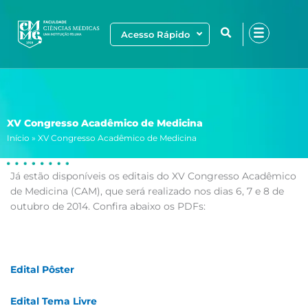
Ir
para
Acesso Rápido
o
conteúdo
XV Congresso Acadêmico de Medicina
Início
»
XV Congresso Acadêmico de Medicina
Já estão disponíveis os editais do XV Congresso Acadêmico
de Medicina (CAM), que será realizado nos dias 6, 7 e 8 de
outubro de 2014. Confira abaixo os PDFs:
Edital Pôster
Edital Tema Livre