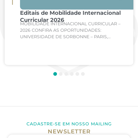
Editais de Mobilidade Internacional
Curricular 2026
MOBILIDADE INTERNACIONAL CURRICULAR –
2026 CONFIRA AS OPORTUNIDADES:
UNIVERSIDADE DE SORBONNE – PARIS,
FRANÇA Curso: Medicina Internato de Clínica
Médica; Internato de Cirurgia; Internato de
Pediatria. UNIVERSIDADE DE CORDOBA –...
1
2
3
4
5
6
CADASTRE-SE EM NOSSO MAILING
NEWSLETTER