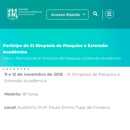
Ir
para
Acesso Rápido
o
conteúdo
Participe do XI Simpósio de Pesquisa e Extensão
Acadêmica
Início
»
Participe do XI Simpósio de Pesquisa e Extensão Acadêmica
11 e 12 de novembro de 2015
– XI Simpósio de Pesquisa e
Extensão Acadêmica
Horário:
18 horas
Local:
Auditório Prof. Paulo Emílio Tupy da Fonseca