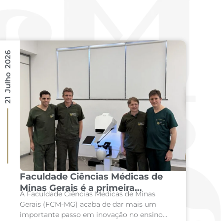
21 Julho 2026
16 Julho 2026
Faculdade Ciências Médicas de
Minas Gerais é a primeira
A Faculdade Ciências Médicas de Minas
instituição de ensino do Brasil a
Gerais (FCM-MG) acaba de dar mais um
adquirir o simulador
importante passo em inovação no ensino