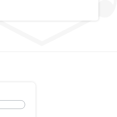
odontológico SIMtoCARE
em saúde. A instituição é a primeira
faculdade do Brasil a...