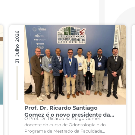
31 Julho 2026
Prof. Dr. Ricardo Santiago
Gomez é o novo presidente da
O Prof. Dr. Ricardo Santiago Gomez,
principal associação mundial de
docente do curso de Odontologia e do
Patologia Oral e Maxilofacial
Programa de Mestrado da Faculdade