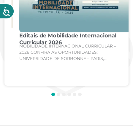
Editais de Mobilidade Internacional
Curricular 2026
MOBILIDADE INTERNACIONAL CURRICULAR –
2026 CONFIRA AS OPORTUNIDADES:
UNIVERSIDADE DE SORBONNE – PARIS,
FRANÇA Curso: Medicina Internato de Clínica
Médica; Internato de Cirurgia; Internato de
Pediatria. UNIVERSIDADE DE CORDOBA –...
1
2
3
4
5
6