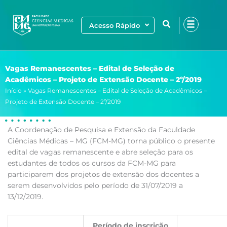
Ir
para
Acesso Rápido
o
conteúdo
Vagas Remanescentes – Edital de Seleção de
Acadêmicos – Projeto de Extensão Docente – 2º/2019
Início
»
Vagas Remanescentes – Edital de Seleção de Acadêmicos –
Projeto de Extensão Docente – 2º/2019
A Coordenação de Pesquisa e Extensão da Faculdade
Ciências Médicas – MG (FCM-MG) torna público o presente
edital de vagas remanescente e abre seleção para os
estudantes de todos os cursos da FCM-MG para
participarem dos projetos de extensão dos docentes a
serem desenvolvidos pelo período de 31/07/2019 a
13/12/2019.
Período de inscrição