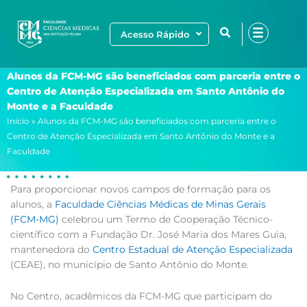
Ir
para
Acesso Rápido
o
conteúdo
Alunos da FCM-MG são beneficiados com parceria entre o
Centro de Atenção Especializada em Santo Antônio do
Monte e a Faculdade
Início
»
Alunos da FCM-MG são beneficiados com parceria entre o
Centro de Atenção Especializada em Santo Antônio do Monte e a
Faculdade
Para proporcionar novos campos de formação para os
alunos, a
Faculdade Ciências Médicas de Minas Gerais
(FCM-MG)
celebrou um Termo de Cooperação Técnico-
científico com a Fundação Dr. José Maria dos Mares Guia,
mantenedora do
Centro Estadual de Atenção Especializada
(CEAE), no município de Santo Antônio do Monte.
No Centro, acadêmicos da FCM-MG que participam do