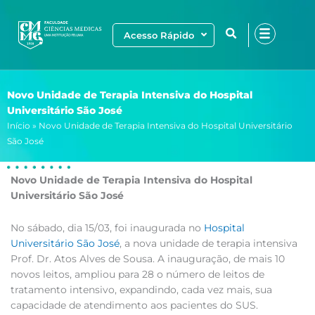
Ir
para
Acesso Rápido
o
conteúdo
Novo Unidade de Terapia Intensiva do Hospital
Universitário São José
Início
»
Novo Unidade de Terapia Intensiva do Hospital Universitário
São José
Novo Unidade de Terapia Intensiva do Hospital
Universitário São José
No sábado, dia 15/03, foi inaugurada no
Hospital
Universitário São José
, a nova unidade de terapia intensiva
Prof. Dr. Atos Alves de Sousa. A inauguração, de mais 10
novos leitos, ampliou para 28 o número de leitos de
tratamento intensivo, expandindo, cada vez mais, sua
capacidade de atendimento aos pacientes do SUS.