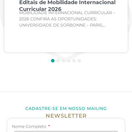
Editais de Mobilidade Internacional
Curricular 2026
MOBILIDADE INTERNACIONAL CURRICULAR –
2026 CONFIRA AS OPORTUNIDADES:
UNIVERSIDADE DE SORBONNE – PARIS,
FRANÇA Curso: Medicina Internato de Clínica
Médica; Internato de Cirurgia; Internato de
Pediatria. UNIVERSIDADE DE CORDOBA –...
1
2
3
4
5
6
CADASTRE-SE EM NOSSO MAILING
NEWSLETTER
Nome Completo