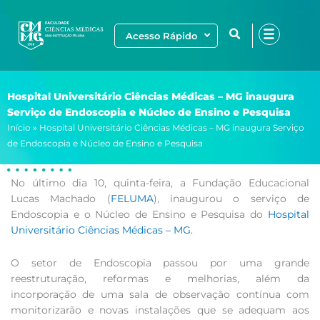
Ir
para
Acesso Rápido
o
conteúdo
Hospital Universitário Ciências Médicas – MG inaugura
Serviço de Endoscopia e Núcleo de Ensino e Pesquisa
Início
»
Hospital Universitário Ciências Médicas – MG inaugura Serviço
de Endoscopia e Núcleo de Ensino e Pesquisa
No último dia 10, quinta-feira, a Fundação Educacional
Lucas Machado (
FELUMA
), inaugurou o serviço de
Endoscopia e o Núcleo de Ensino e Pesquisa do
Hospital
Universitário Ciências Médicas – MG.
O setor de Endoscopia passou por uma grande
reestruturação, reformas e melhorias, além da
incorporação de uma sala de observação contínua com
monitorizarão e novas instalações que se adequam aos