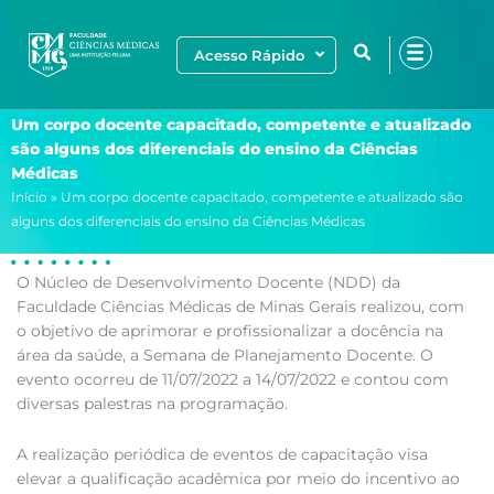
Ir
para
Acesso Rápido
o
conteúdo
Um corpo docente capacitado, competente e atualizado
são alguns dos diferenciais do ensino da Ciências
Médicas
Início
»
Um corpo docente capacitado, competente e atualizado são
alguns dos diferenciais do ensino da Ciências Médicas
O Núcleo de Desenvolvimento Docente (NDD) da
Faculdade Ciências Médicas de Minas Gerais realizou, com
o objetivo de aprimorar e profissionalizar a docência na
área da saúde, a Semana de Planejamento Docente. O
evento ocorreu de 11/07/2022 a 14/07/2022 e contou com
diversas palestras na programação.
A realização periódica de eventos de capacitação visa
elevar a qualificação acadêmica por meio do incentivo ao