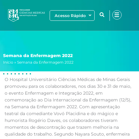
Ir
para
Acesso Rápido
o
conteúdo
Semana da Enfermagem 2022
Início
»
Semana da Enfermagem 2022
O Hospital Universitário Ciências Médicas de Minas Gerais
promoveu para os colaboradores, nos dias 30 e 31 de maio,
o evento Enfermagem e Integração 2022, em
comemoração ao Dia Internacional da Enfermagem (12/5),
na Semana da Enfermagem 2022. Com apresentação
teatral da comediante Vovó Placidina e do mágico e
humorista Rogério Daves, os colaboradores tiveram
momentos de descontração que trazem melhoria na
qualidade do trabalho. Segundo Nayara Souto, enfermeira