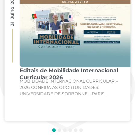
31 Julho 2026
Editais de Mobilidade Internacional
Curricular 2026
MOBILIDADE INTERNACIONAL CURRICULAR –
2026 CONFIRA AS OPORTUNIDADES:
UNIVERSIDADE DE SORBONNE – PARIS,
FRANÇA Curso: Medicina Internato de Clínica
Médica; Internato de Cirurgia; Internato de
Pediatria. UNIVERSIDADE DE CORDOBA –...
1
2
3
4
5
6