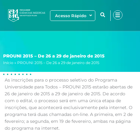
Ir
para
Acesso Rápido
o
conteúdo
PROUNI 2015 – De 26 a 29 de janeiro de 2015
Início
»
PROUNI 2015 – De 26 a 29 de janeiro de 2015
As inscrições para o processo seletivo do Programa
Universidade para Todos – PROUNI 2015 estarão abertas de
26 de janeiro de 2015 a 29 de janeiro de 2015. De acordo
com o edital, o processo será em uma única etapa de
inscrições, que acontecerá exclusivamente pela internet. O
programa terá duas chamadas on-line. A primeira, em 2 de
fevereiro; a segunda, em 19 de fevereiro, ambas na página
do programa na internet.