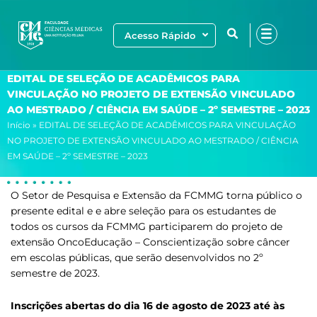
Ir
para
Acesso Rápido
o
conteúdo
EDITAL DE SELEÇÃO DE ACADÊMICOS PARA
VINCULAÇÃO NO PROJETO DE EXTENSÃO VINCULADO
AO MESTRADO / CIÊNCIA EM SAÚDE – 2º SEMESTRE – 2023
Início
»
EDITAL DE SELEÇÃO DE ACADÊMICOS PARA VINCULAÇÃO
NO PROJETO DE EXTENSÃO VINCULADO AO MESTRADO / CIÊNCIA
EM SAÚDE – 2º SEMESTRE – 2023
O Setor de Pesquisa e Extensão da FCMMG torna público o
presente edital e e abre seleção para os estudantes de
todos os cursos da FCMMG participarem do projeto de
extensão OncoEducação – Conscientização sobre câncer
em escolas públicas, que serão desenvolvidos no 2º
semestre de 2023.
Inscrições abertas do dia 16 de agosto de 2023 até às