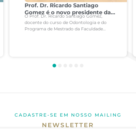
Prof. Dr. Ricardo Santiago
Gomez é o novo presidente da
O Prof. Dr. Ricardo Santiago Gomez,
principal associação mundial de
docente do curso de Odontologia e do
Patologia Oral e Maxilofacial
Programa de Mestrado da Faculdade
Ciências Médicas de Minas Gerais (FCM-
MG), além de pesquisador nas áreas de...
1
2
3
4
5
6
CADASTRE-SE EM NOSSO MAILING
NEWSLETTER