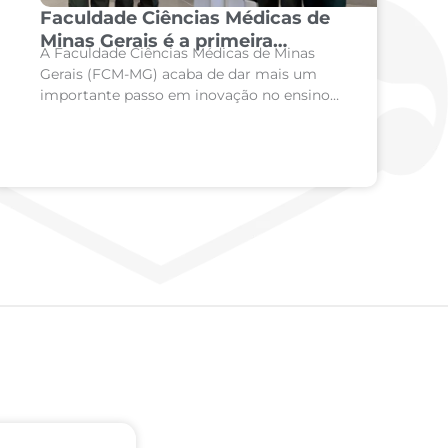
Faculdade Ciências Médicas de
Minas Gerais é a primeira
A Faculdade Ciências Médicas de Minas
instituição de ensino do Brasil a
Gerais (FCM-MG) acaba de dar mais um
adquirir o simulador
importante passo em inovação no ensino
odontológico SIMtoCARE
em saúde. A instituição é a primeira
faculdade do Brasil a...