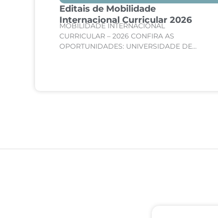
Editais de Mobilidade
são
Internacional Curricular 2026
MOBILIDADE INTERNACIONAL
de
CURRICULAR – 2026 CONFIRA AS
te
OPORTUNIDADES: UNIVERSIDADE DE
SORBONNE – PARIS, FRANÇA Curso:
 de
Medicina Internato de Clínica Médica;
Internato de Cirurgia; Internato de
Pediatria. UNIVERSIDADE DE CORDOBA –...