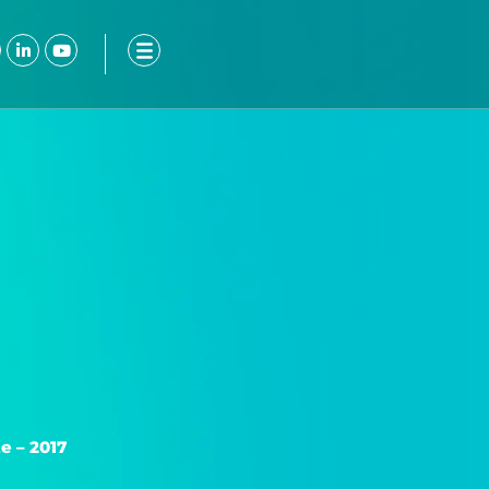
ook-
nstagram
Linkedin-
Youtube
in
e – 2017