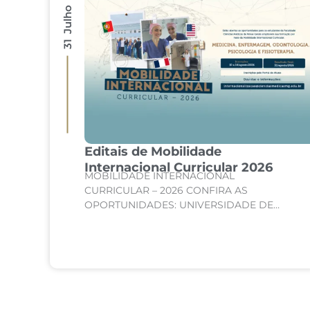
31 Julho 2026
Editais de Mobilidade
são
Internacional Curricular 2026
MOBILIDADE INTERNACIONAL
de
CURRICULAR – 2026 CONFIRA AS
te
OPORTUNIDADES: UNIVERSIDADE DE
SORBONNE – PARIS, FRANÇA Curso:
 de
Medicina Internato de Clínica Médica;
Internato de Cirurgia; Internato de
Pediatria. UNIVERSIDADE DE CORDOBA –...