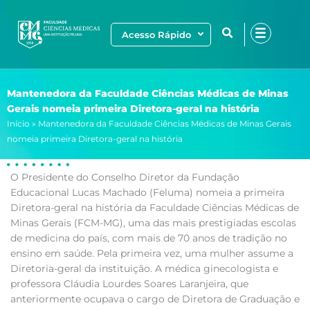
Ir
para
Acesso Rápido
o
conteúdo
Mantenedora da Faculdade Ciências Médicas de Minas
Gerais nomeia primeira Diretora-geral na história
Início
»
Mantenedora da Faculdade Ciências Médicas de Minas Gerais
nomeia primeira Diretora-geral na história
O Presidente do Conselho Diretor da Fundação
Educacional Lucas Machado (Feluma) nomeia a primeira
Diretora-geral na história da Faculdade Ciências Médicas de
Minas Gerais (FCM-MG), uma das mais prestigiadas escolas
de medicina do país, com mais de 70 anos de tradição no
ensino em saúde. Pela primeira vez, uma mulher assume a
Diretoria-geral da instituição. A médica ginecologista e
professora Cláudia Lourdes Soares Laranjeira, que
anteriormente ocupava o cargo de Diretora de Graduação e