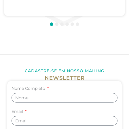
Médica; Internato de Cirurgia; Internato de
Pediatria. UNIVERSIDADE DE CORDOBA –...
1
2
3
4
5
6
CADASTRE-SE EM NOSSO MAILING
NEWSLETTER
Nome Completo
Email