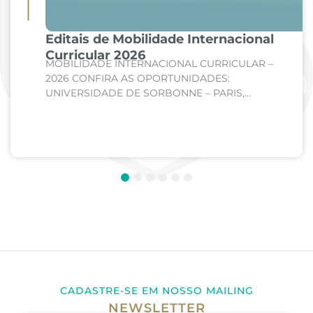
Editais de Mobilidade Internacional
Curricular 2026
MOBILIDADE INTERNACIONAL CURRICULAR –
2026 CONFIRA AS OPORTUNIDADES:
UNIVERSIDADE DE SORBONNE – PARIS,
FRANÇA Curso: Medicina Internato de Clínica
Médica; Internato de Cirurgia; Internato de
Pediatria. UNIVERSIDADE DE CORDOBA –...
1
2
3
4
5
6
CADASTRE-SE EM NOSSO MAILING
NEWSLETTER