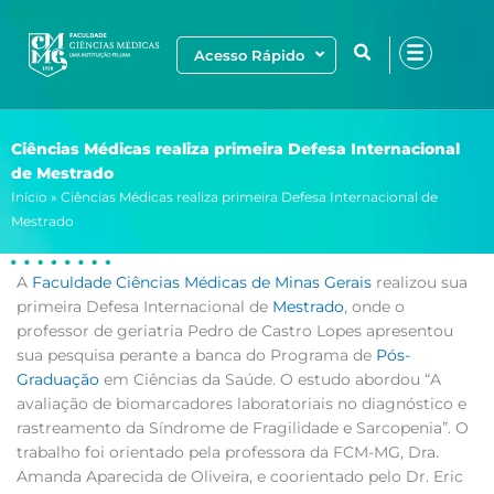
Ir
para
Acesso Rápido
o
conteúdo
Ciências Médicas realiza primeira Defesa Internacional
de Mestrado
Início
»
Ciências Médicas realiza primeira Defesa Internacional de
Mestrado
A
Faculdade Ciências Médicas de Minas Gerais
realizou sua
primeira Defesa Internacional de
Mestrado
, onde o
professor de geriatria Pedro de Castro Lopes apresentou
sua pesquisa perante a banca do Programa de
Pós-
Graduação
em Ciências da Saúde. O estudo abordou “A
avaliação de biomarcadores laboratoriais no diagnóstico e
rastreamento da Síndrome de Fragilidade e Sarcopenia”. O
trabalho foi orientado pela professora da FCM-MG, Dra.
Amanda Aparecida de Oliveira, e coorientado pelo Dr. Eric