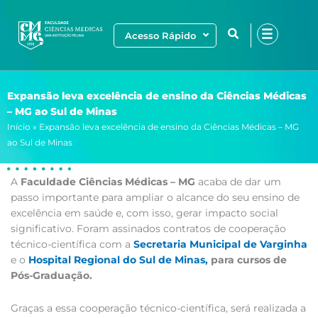
Ir
para
Acesso Rápido
o
conteúdo
Expansão leva excelência de ensino da Ciências Médicas
– MG ao Sul de Minas
Início
»
Expansão leva excelência de ensino da Ciências Médicas – MG
ao Sul de Minas
A
Faculdade Ciências Médicas – MG
acaba de dar um
passo importante para ampliar o alcance do seu ensino de
excelência em saúde e, com isso, gerar impacto social
significativo. Foram assinados contratos de cooperação
técnico-científica com a
Secretaria Municipal de Varginha
e o
Hospital Regional do Sul de Minas,
para cursos de
Pós-Graduação.
Graças a essa cooperação técnico-científica, será realizada a