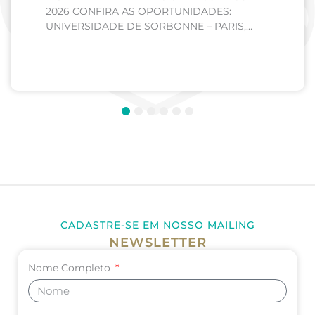
2026 CONFIRA AS OPORTUNIDADES:
UNIVERSIDADE DE SORBONNE – PARIS,
FRANÇA Curso: Medicina Internato de Clínica
Médica; Internato de Cirurgia; Internato de
Pediatria. UNIVERSIDADE DE CORDOBA –...
1
2
3
4
5
6
CADASTRE-SE EM NOSSO MAILING
NEWSLETTER
Nome Completo