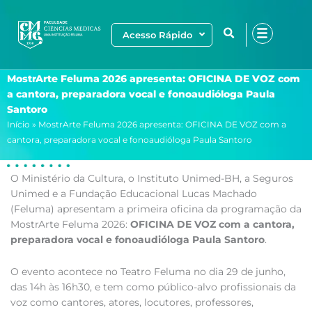
Ir
para
Acesso Rápido
o
conteúdo
MostrArte Feluma 2026 apresenta: OFICINA DE VOZ com
a cantora, preparadora vocal e fonoaudióloga Paula
Santoro
Início
»
MostrArte Feluma 2026 apresenta: OFICINA DE VOZ com a
cantora, preparadora vocal e fonoaudióloga Paula Santoro
O Ministério da Cultura, o Instituto Unimed-BH, a Seguros
Unimed e a Fundação Educacional Lucas Machado
(Feluma) apresentam a primeira oficina da programação da
MostrArte Feluma 2026:
OFICINA DE VOZ com a cantora,
preparadora vocal e fonoaudióloga Paula Santoro
.
O evento acontece no Teatro Feluma no dia 29 de junho,
das 14h às 16h30, e tem como público-alvo profissionais da
voz como cantores, atores, locutores, professores,