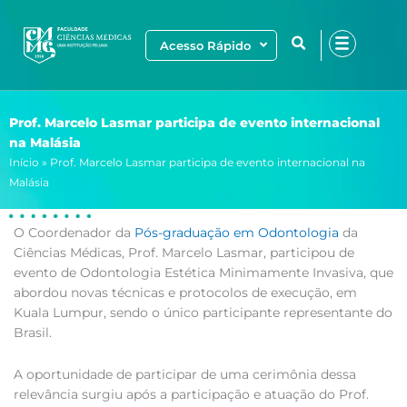
Ir
para
Acesso Rápido
o
conteúdo
Prof. Marcelo Lasmar participa de evento internacional
na Malásia
Início
»
Prof. Marcelo Lasmar participa de evento internacional na
Malásia
O Coordenador da
Pós-graduação em Odontologia
da
Ciências Médicas, Prof. Marcelo Lasmar, participou de
evento de Odontologia Estética Minimamente Invasiva, que
abordou novas técnicas e protocolos de execução, em
Kuala Lumpur, sendo o único participante representante do
Brasil.
A oportunidade de participar de uma cerimônia dessa
relevância surgiu após a participação e atuação do Prof.