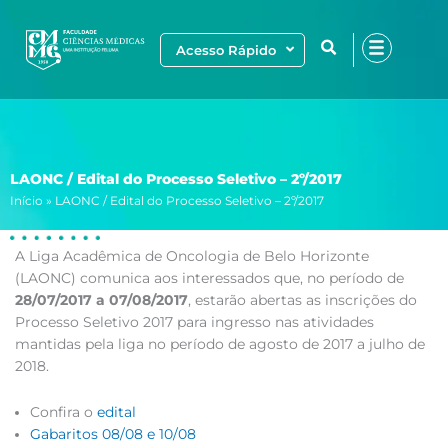
Ir
para
Acesso Rápido
o
conteúdo
LAONC / Edital do Processo Seletivo – 2º/2017
Início
»
LAONC / Edital do Processo Seletivo – 2º/2017
A Liga Acadêmica de Oncologia de Belo Horizonte
(LAONC) comunica aos interessados que, no período de
28/07/2017 a 07/08/2017
, estarão abertas as inscrições do
Processo Seletivo 2017 para ingresso nas atividades
mantidas pela liga no período de agosto de 2017 a julho de
2018.
Confira o
edital
Gabaritos 08/08 e 10/08