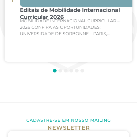
Editais de Mobilidade Internacional
Curricular 2026
MOBILIDADE INTERNACIONAL CURRICULAR –
2026 CONFIRA AS OPORTUNIDADES:
UNIVERSIDADE DE SORBONNE – PARIS,
FRANÇA Curso: Medicina Internato de Clínica
Médica; Internato de Cirurgia; Internato de
Pediatria. UNIVERSIDADE DE CORDOBA –...
1
2
3
4
5
6
CADASTRE-SE EM NOSSO MAILING
NEWSLETTER