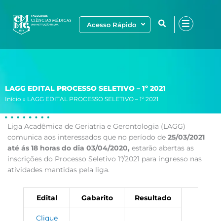
Ir
para
Acesso Rápido
o
conteúdo
LAGG EDITAL PROCESSO SELETIVO – 1º 2021
Início
»
LAGG EDITAL PROCESSO SELETIVO – 1º 2021
Liga Acadêmica de Geriatria e Gerontologia (LAGG)
comunica aos interessados que no período de
25/03/2021
até ás 18 horas do dia 03/04/2020,
estarão abertas as
inscrições do Processo Seletivo 1º/2021 para ingresso nas
atividades mantidas pela liga.
Edital
Gabarito
Resultado
Clique