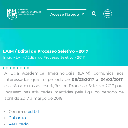
Ir
para
Acesso Rápido
o
conteúdo
LAIM / Edital do Processo Seletivo – 2017
Início
»
LAIM / Edital do Processo Seletivo – 2017
A Liga Acadêmica Imaginologia (LAIM) comunica aos
interessados que no período de
06/03/2017 a 24/03/2017
,
estarão abertas as inscrições do Processo Seletivo 2017 para
ingresso nas atividades mantidas pela liga no período de
abril de 2017 a março de 2018.
Confira o
edital
Gabarito
Resultado