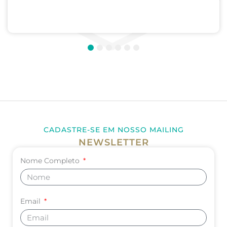
Médica; Internato de Cirurgia; Internato de
Pediatria. UNIVERSIDADE DE CORDOBA –...
1
2
3
4
5
6
CADASTRE-SE EM NOSSO MAILING
NEWSLETTER
Nome Completo
Email