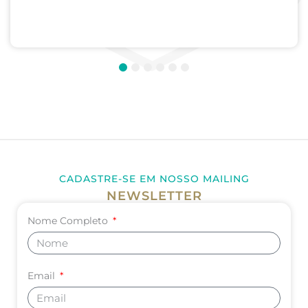
Médica; Internato de Cirurgia; Internato de
Pediatria. UNIVERSIDADE DE CORDOBA –...
1
2
3
4
5
6
CADASTRE-SE EM NOSSO MAILING
NEWSLETTER
Nome Completo
Email