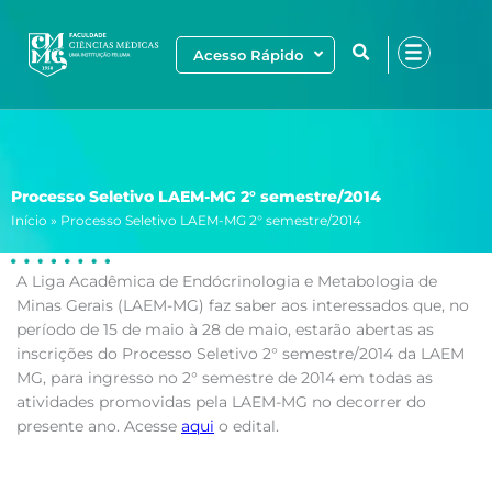
Ir
para
Acesso Rápido
o
conteúdo
Processo Seletivo LAEM-MG 2° semestre/2014
Início
»
Processo Seletivo LAEM-MG 2° semestre/2014
A Liga Acadêmica de Endócrinologia e Metabologia de
Minas Gerais (LAEM-MG) faz saber aos interessados que, no
período de 15 de maio à 28 de maio, estarão abertas as
inscrições do Processo Seletivo 2° semestre/2014 da LAEM
MG, para ingresso no 2° semestre de 2014 em todas as
atividades promovidas pela LAEM-MG no decorrer do
presente ano. Acesse
aqui
o edital.