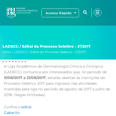
Ir
para
Acesso Rápido
o
conteúdo
LADECC / Edital do Processo Seletivo – 2º/2017
Início
»
LADECC / Edital do Processo Seletivo – 2º/2017
A Liga Acadêmica de Dermatologia Clínica e Cirúrgica
(LADECC) comunica aos interessados que, no período de
11/08/2017 a 21/08/2017
, estarão abertas as inscrições do
Processo Seletivo 2017 para ingresso nas atividades
mantidas pela liga no período de agosto de 2017 a julho de
2018. (Vagas limitadas).
Confira o
edital.
Gabarito