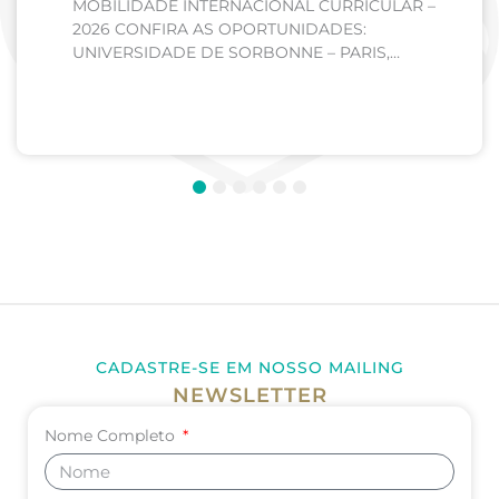
MOBILIDADE INTERNACIONAL CURRICULAR –
2026 CONFIRA AS OPORTUNIDADES:
UNIVERSIDADE DE SORBONNE – PARIS,
FRANÇA Curso: Medicina Internato de Clínica
Médica; Internato de Cirurgia; Internato de
Pediatria. UNIVERSIDADE DE CORDOBA –...
1
2
3
4
5
6
CADASTRE-SE EM NOSSO MAILING
NEWSLETTER
Nome Completo