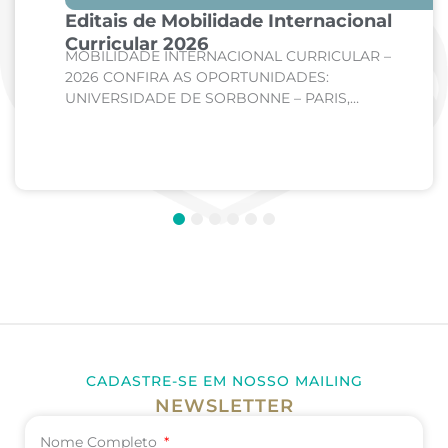
Editais de Mobilidade Internacional
Curricular 2026
MOBILIDADE INTERNACIONAL CURRICULAR –
2026 CONFIRA AS OPORTUNIDADES:
UNIVERSIDADE DE SORBONNE – PARIS,
FRANÇA Curso: Medicina Internato de Clínica
Médica; Internato de Cirurgia; Internato de
Pediatria. UNIVERSIDADE DE CORDOBA –...
1
2
3
4
5
6
CADASTRE-SE EM NOSSO MAILING
NEWSLETTER
Nome Completo