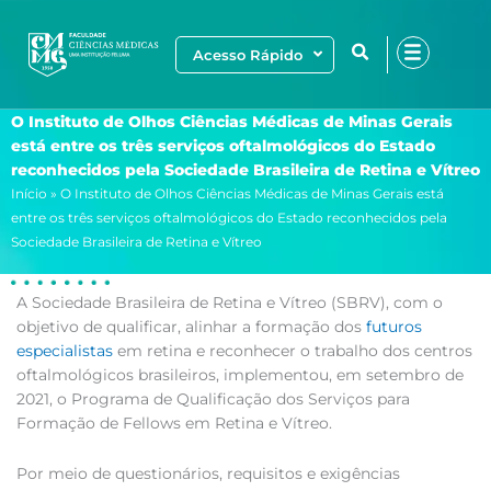
Ir
para
Acesso Rápido
o
conteúdo
O Instituto de Olhos Ciências Médicas de Minas Gerais
está entre os três serviços oftalmológicos do Estado
reconhecidos pela Sociedade Brasileira de Retina e Vítreo
Início
»
O Instituto de Olhos Ciências Médicas de Minas Gerais está
entre os três serviços oftalmológicos do Estado reconhecidos pela
Sociedade Brasileira de Retina e Vítreo
A Sociedade Brasileira de Retina e Vítreo (SBRV), com o
objetivo de qualificar, alinhar a formação dos
futuros
especialistas
em retina e reconhecer o trabalho dos centros
oftalmológicos brasileiros, implementou, em setembro de
2021, o Programa de Qualificação dos Serviços para
Formação de Fellows em Retina e Vítreo.
Por meio de questionários, requisitos e exigências