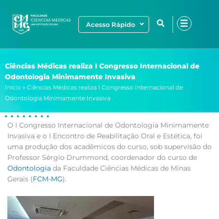
Ir
para
Acesso Rápido
o
conteúdo
Ciências Médicas realiza I Congresso Internacional de
Odontologia Minimamente Invasiva
Início
»
Ciências Médicas realiza I Congresso Internacional de
Odontologia Minimamente Invasiva
O I Congresso Internacional de Odontologia Minimamente
Invasiva e o I Encontro de Reabilitação Oral e Estética, foi
uma produção dos acadêmicos do curso, sob supervisão do
Professor Sérgio Drummond, coordenador do curso de
Odontologia
da Faculdade Ciências Médicas de Minas
Gerais (
FCM-MG
).