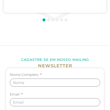
Médica; Internato de Cirurgia; Internato de
Pediatria. UNIVERSIDADE DE CORDOBA –...
1
2
3
4
5
6
CADASTRE-SE EM NOSSO MAILING
NEWSLETTER
Nome Completo
Email