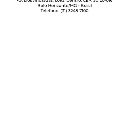
Av. Dos Andradas, 1.093, Centro, CEP: 30120-016
Belo Horizonte/MG - Brasil
Telefone: (31) 3248-7100