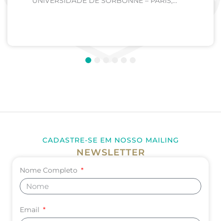
UNIVERSIDADE DE SORBONNE – PARIS,
FRANÇA Curso: Medicina Internato de Clínica
Médica; Internato de Cirurgia; Internato de
Pediatria. UNIVERSIDADE DE CORDOBA –...
1
2
3
4
5
6
CADASTRE-SE EM NOSSO MAILING
NEWSLETTER
Nome Completo
Email