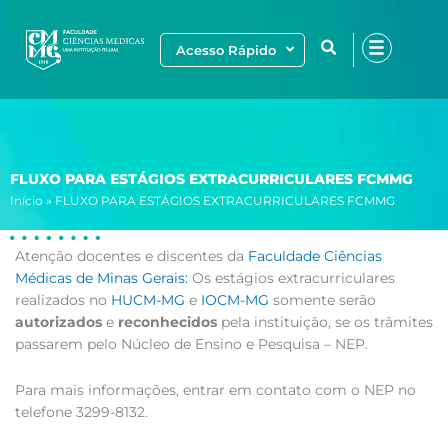
Ir
para
Acesso Rápido
o
conteúdo
FLUXO PARA ESTÁGIOS EXTRACURRICULARES FCMMG
Início
»
FLUXO PARA ESTÁGIOS EXTRACURRICULARES FCMMG
Atenção docentes e discentes da
Faculdade Ciências
Médicas de Minas Gerais:
Os estágios extracurriculares
realizados no
HUCM-MG
e
IOCM-MG
somente serão
autorizados
e
reconhecidos
pela instituição, se os trâmites
passarem pelo Núcleo de Ensino e Pesquisa – NEP.
Para mais informações, entrar em contato com o NEP no
telefone 3299-8132.