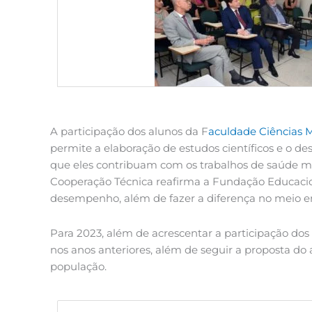
A participação dos alunos da F
aculdade Ciências 
permite a elaboração de estudos científicos e o d
que eles contribuam com os trabalhos de saúde me
Cooperação Técnica reafirma a Fundação Educacion
desempenho, além de fazer a diferença no meio e
Para 2023, além de acrescentar a participação dos
nos anos anteriores, além de seguir a proposta d
população.