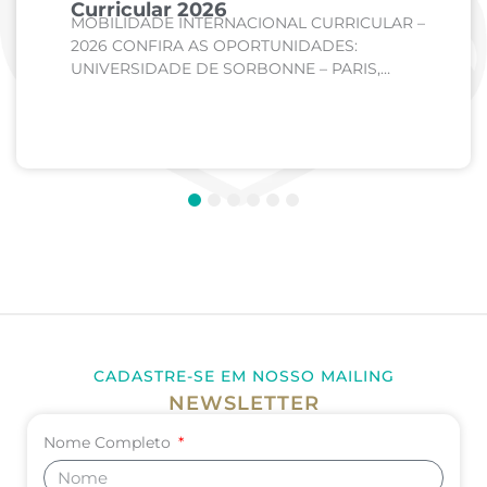
Curricular 2026
MOBILIDADE INTERNACIONAL CURRICULAR –
2026 CONFIRA AS OPORTUNIDADES:
UNIVERSIDADE DE SORBONNE – PARIS,
FRANÇA Curso: Medicina Internato de Clínica
Médica; Internato de Cirurgia; Internato de
Pediatria. UNIVERSIDADE DE CORDOBA –...
1
2
3
4
5
6
CADASTRE-SE EM NOSSO MAILING
NEWSLETTER
Nome Completo