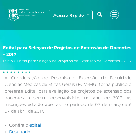
Ir
para
Acesso Rápido
o
conteúdo
Edital para Seleção de Projetos de Extensão de Docentes
– 2017
Início
»
Edital para Seleção de Projetos de Extensão de Docentes – 2017
A Coordenação de Pesquisa e Extensão da Faculdade
Ciências Médicas de Minas Gerais (FCM-MG) torna público o
presente Edital para avaliação de projetos de extensão dos
docentes a serem desenvolvidos no ano de 2017. As
inscrições estarão abertas no período de 07 de março até
07 de abril de 2017.
Confira o
edital
Resultado