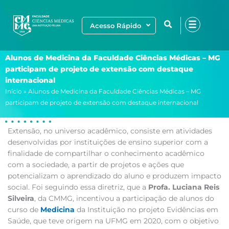
Ir
para
Acesso Rápido
o
conteúdo
Alunos de Medicina da Faculdade Ciências Médicas – MG
participam de projeto de extensão com destaque
internacional
Início
»
Alunos de Medicina da Faculdade Ciências Médicas – MG
participam de projeto de extensão com destaque internacional
Extensão, no universo acadêmico, consiste em atividades
desenvolvidas por instituições de ensino superior com a
finalidade de compartilhar o conhecimento acadêmico
com a sociedade, a partir de projetos e ações que
potencializam o aprendizado do aluno e produzem impacto
social. Foi seguindo essa diretriz, que a
Profa. Luciana Reis
Silveira
, da CMMG, incentivou a participação de alunos do
curso de
Medicina
da Instituição no projeto Evidências em
Saúde, que teve origem na UFMG em 2020, com o objetivo