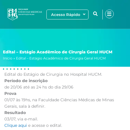
Ir
para
Acesso Rápido
o
conteúdo
Edital – Estágio Acadêmico de Cirurgia Geral HUCM
Início
»
Edital – Estágio Acadêmico de Cirurgia Geral HUCM
Edital do Estágio de Cirurgia no Hospital HUCM.
Período de inscrição
de 20/06 até as 24 hs do dia 29/06
Prova
01/07 às 19hs, na Faculdade Ciências Médicas de Minas
Gerais, sala à definir.
Resultado
03/07, via e-mail.
Clique aqui
e acesse o edital.