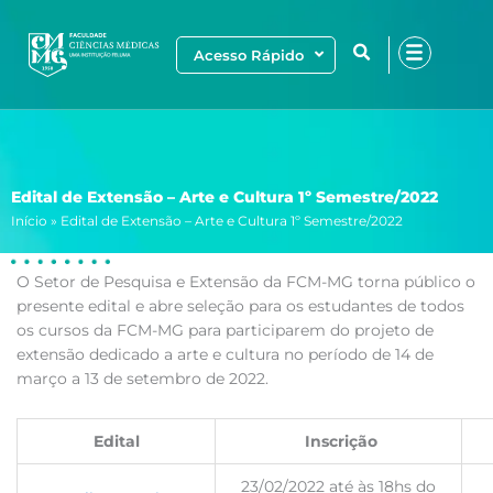
Ir
para
Acesso Rápido
o
conteúdo
Edital de Extensão – Arte e Cultura 1º Semestre/2022
Início
»
Edital de Extensão – Arte e Cultura 1º Semestre/2022
O Setor de Pesquisa e Extensão da FCM-MG torna público o
presente edital e abre seleção para os estudantes de todos
os cursos da FCM-MG para participarem do projeto de
extensão dedicado a arte e cultura no período de 14 de
março a 13 de setembro de 2022.
Edital
Inscrição
23/02/2022 até às 18hs do