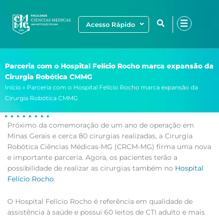
Ir
para
Acesso Rápido
o
conteúdo
Parceria com o Hospital Felício Rocho marca expansão da
Cirurgia Robótica CMMG
Início
»
Parceria com o Hospital Felício Rocho marca expansão da
Cirurgia Robótica CMMG
Próximo da comemoração de um ano de operação em
Minas Gerais e cerca 80 cirurgias realizadas, a Cirurgia
Robótica Ciências Médicas-MG (CRCM-MG) firma uma nova
e importante parceria. Agora, os pacientes terão a
possibilidade de realizar as cirurgias também no
Hospital
Felício Rocho
.
O Hospital Felício Rocho é referência em qualidade de
assistência à saúde e possui 60 leitos de CTI adulto e mais