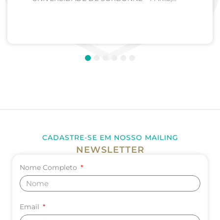
FRANÇA Curso: Medicina Internato de Clínica
Médica; Internato de Cirurgia; Internato de
Pediatria. UNIVERSIDADE DE CORDOBA –...
1
2
3
4
5
6
CADASTRE-SE EM NOSSO MAILING
NEWSLETTER
Nome Completo
Email