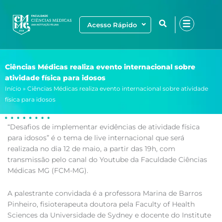
Ir
para
Acesso Rápido
o
conteúdo
Ciências Médicas realiza evento internacional sobre
atividade física para idosos
Início
»
Ciências Médicas realiza evento internacional sobre atividade
física para idosos
“Desafios de implementar evidências de atividade física
para idosos” é o tema de live internacional que será
realizada no dia 12 de maio, a partir das 19h, com
transmissão pelo canal do Youtube da Faculdade Ciências
Médicas MG (FCM-MG).
A palestrante convidada é a professora Marina de Barros
Pinheiro, fisioterapeuta doutora pela Faculty of Health
Sciences da Universidade de Sydney e docente do Institute