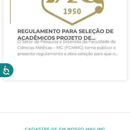
REGULAMENTO PARA SELEÇÃO DE
ACADÊMICOS PROJETO DE
O Setor de Pesquisa e Extensão da Faculdade de
EXTENSÃO E INOVAÇÃO CULTURAL –
Ciências Médicas – MG (FCMMG) torna público o
“INCUBADORA DE BANDAS” 2º
presente regulamento e abre seleção para que os
SEMESTRE DE 2025
estudantes da FCMMG participem de...
CADASTRE-SE EM NOSSO MAILING