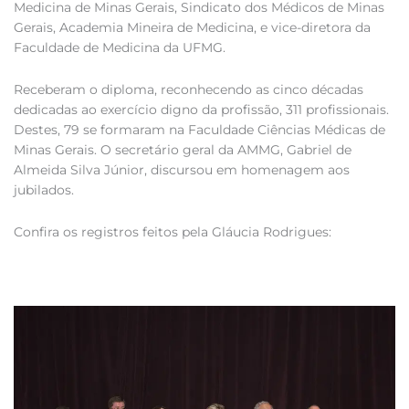
Medicina de Minas Gerais, Sindicato dos Médicos de Minas
Gerais, Academia Mineira de Medicina, e vice-diretora da
Faculdade de Medicina da UFMG.
Receberam o diploma, reconhecendo as cinco décadas
dedicadas ao exercício digno da profissão, 311 profissionais.
Destes, 79 se formaram na Faculdade Ciências Médicas de
Minas Gerais. O secretário geral da AMMG, Gabriel de
Almeida Silva Júnior, discursou em homenagem aos
jubilados.
Confira os registros feitos pela Gláucia Rodrigues: