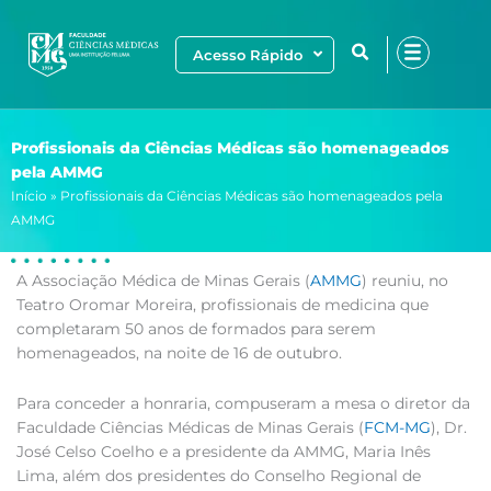
Ir
para
Acesso Rápido
o
conteúdo
Profissionais da Ciências Médicas são homenageados
pela AMMG
Início
»
Profissionais da Ciências Médicas são homenageados pela
AMMG
A Associação Médica de Minas Gerais (
AMMG
) reuniu, no
Teatro Oromar Moreira, profissionais de medicina que
completaram 50 anos de formados para serem
homenageados, na noite de 16 de outubro.
Para conceder a honraria, compuseram a mesa o diretor da
Faculdade Ciências Médicas de Minas Gerais (
FCM-MG
), Dr.
José Celso Coelho e a presidente da AMMG, Maria Inês
Lima, além dos presidentes do Conselho Regional de