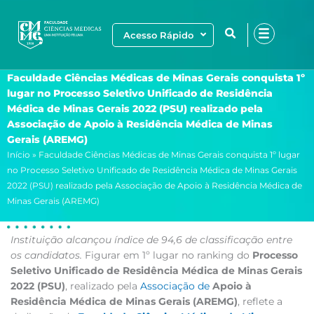
Ir
para
Acesso Rápido
o
conteúdo
Faculdade Ciências Médicas de Minas Gerais conquista 1º
lugar no Processo Seletivo Unificado de Residência
Médica de Minas Gerais 2022 (PSU) realizado pela
Associação de Apoio à Residência Médica de Minas
Gerais (AREMG)
Início
»
Faculdade Ciências Médicas de Minas Gerais conquista 1º lugar
no Processo Seletivo Unificado de Residência Médica de Minas Gerais
2022 (PSU) realizado pela Associação de Apoio à Residência Médica de
Minas Gerais (AREMG)
Instituição alcançou índice de
94,6 de classificação entre
os candidatos.
Figurar em 1º lugar no ranking do
Processo
Seletivo Unificado de Residência Médica de Minas Gerais
2022 (PSU)
, realizado pela
Associação de
Apoio à
Residência Médica de Minas Gerais (AREMG)
, reflete a