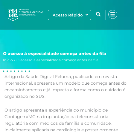
Ir
para
Acesso Rápido
o
conteúdo
O acesso à especialidade começa antes da fila
Início
»
O acesso à especialidade começa antes da fila
Artigo da Saúde Digital Feluma, publicado em revista
internacional, apresenta um modelo que começa antes do
encaminhamento e já impacta a forma como o cuidado é
organizado no SUS.
O artigo apresenta a experiência do município de
Contagem/MG na implantação da teleconsultoria
regulatória com médicos de família e comunidade,
inicialmente aplicada na cardiologia e posteriormente