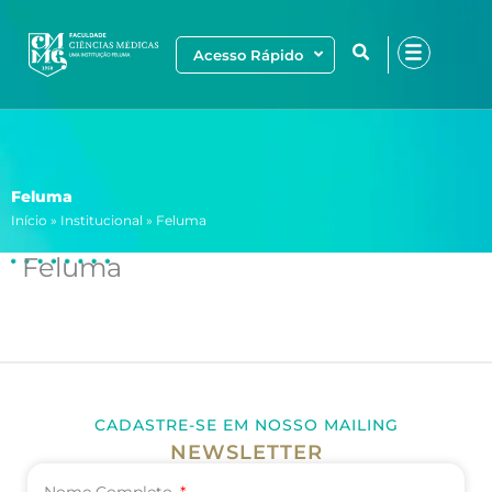
Ir
para
Acesso Rápido
o
conteúdo
Feluma
Início
»
Institucional
»
Feluma
Feluma
CADASTRE-SE EM NOSSO MAILING
NEWSLETTER
Nome Completo