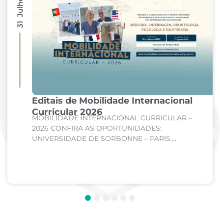
31 Julho 2026
Editais de Mobilidade Internacional
Curricular 2026
MOBILIDADE INTERNACIONAL CURRICULAR –
2026 CONFIRA AS OPORTUNIDADES:
UNIVERSIDADE DE SORBONNE – PARIS,
FRANÇA Curso: Medicina Internato de Clínica
Médica; Internato de Cirurgia; Internato de
Pediatria. UNIVERSIDADE DE CORDOBA –...
1
2
3
4
5
6