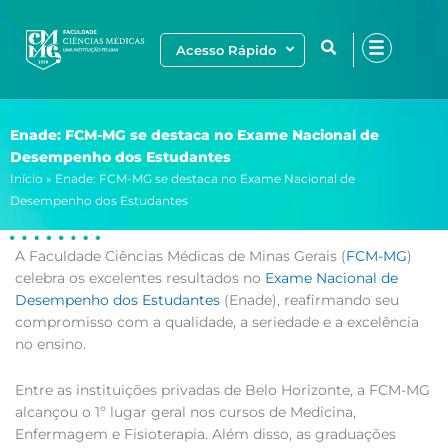
Ir
para
Acesso Rápido
o
conteúdo
Enade: FCM-MG se destaca no Exame Nacional de
Desempenho dos Estudantes
Início
»
Enade: FCM-MG se destaca no Exame Nacional de
Desempenho dos Estudantes
A Faculdade Ciências Médicas de Minas Gerais (
FCM-MG
)
celebra os excelentes resultados no
Exame Nacional de
Desempenho dos Estudantes
(Enade), reafirmando seu
compromisso com a qualidade, a seriedade e a excelência
no ensino.
Entre as instituições privadas de Belo Horizonte, a FCM-MG
alcançou o 1º lugar geral nos cursos de Medicina,
Enfermagem e Fisioterapia. Além disso, as graduações