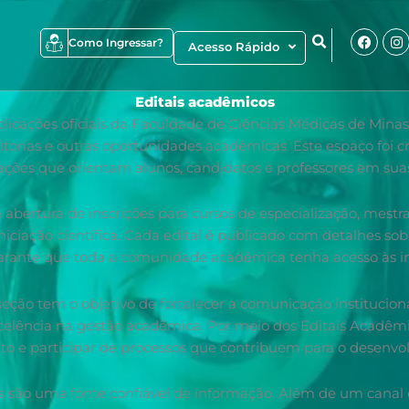
Faceb
I
Como Ingressar?
Acesso Rápido
f
Editais acadêmicos
icações oficiais da Faculdade de Ciências Médicas de Minas G
orias e outras oportunidades acadêmicas. Este espaço foi cr
ações que orientam alunos, candidatos e professores em suas
abertura de inscrições para cursos de especialização, mest
iciação científica. Cada edital é publicado com detalhes sob
 garante que toda a comunidade acadêmica tenha acesso às in
eção tem o objetivo de fortalecer a comunicação institucio
celência na gestão acadêmica. Por meio dos Editais Acadêm
o e participar de processos que contribuem para o desenvolv
s são uma fonte confiável de informação. Além de um cana