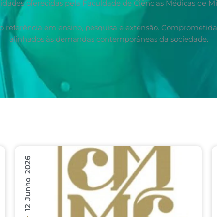
idades oferecidas pela Faculdade de Ciências Médicas de Mi
mo referência em ensino, pesquisa e extensão. Comprometida
alinhados às demandas contemporâneas da sociedade.
12 Junho 2026