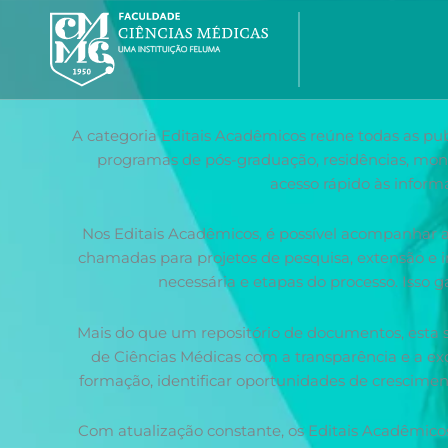
Ir
para
o
conteúdo
A categoria Editais Acadêmicos reúne todas as publ
programas de pós-graduação, residências, monit
acesso rápido às inform
Nos Editais Acadêmicos, é possível acompanhar a 
chamadas para projetos de pesquisa, extensão e in
necessária e etapas do processo. Isso
Mais do que um repositório de documentos, esta s
de Ciências Médicas com a transparência e a ex
formação, identificar oportunidades de cresciment
Com atualização constante, os Editais Acadêmico