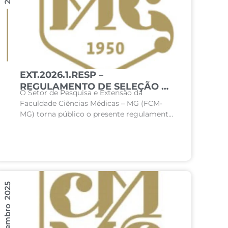
EXT.2026.1.RESP –
REGULAMENTO DE SELEÇÃO DE
O Setor de Pesquisa e Extensão da
ACADÊMICOS PARA PROJETOS
Faculdade Ciências Médicas – MG (FCM-
DE EXTENSÃO
MG) torna público o presente regulamento
EXTRACURRICULAR
e abre seleção para os estudantes de todos
os cursos da FCM-MG...
11 Dezembro 2025