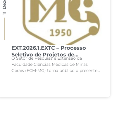
EXT.2026.1.EXTC – Processo
Seletivo de Projetos de
O Setor de Pesquisa e Extensão da
Extensão Extracurricular da
Faculdade Ciências Médicas de Minas
Faculdade de Ciências Médicas
Gerais (FCM-MG) torna público o presente
de Minas Gerais – 1º semestre de
processo seletivo para concessão de
2026
recursos destinados ao desenvolvimento
de projetos de...