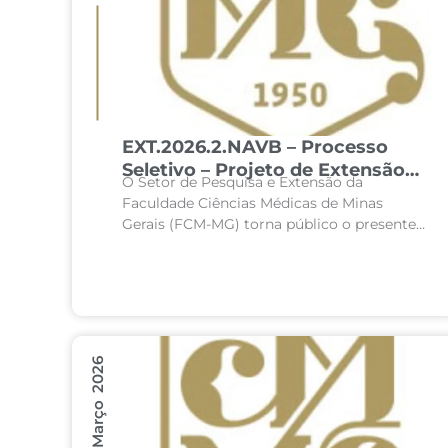
EXT.2026.2.NAVB – Processo
Seletivo – Projeto de Extensão
O Setor de Pesquisa e Extensão da
NavegaBucal: Estratégias de
Faculdade Ciências Médicas de Minas
Monitoramento e Manutenção
Gerais (FCM-MG) torna público o presente
Preventiva em Saúde Bucal
processo seletivo para concessão de
Integrada da Faculdade de
recursos destinados ao desenvolvimento
Ciências Médicas de Minas
do Projeto de...
Gerais – 2º semestre de 2026
6 Março 2026