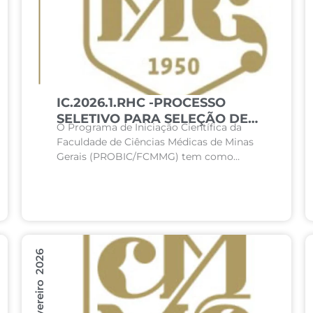
IC.2026.1.RHC -PROCESSO
SELETIVO PARA SELEÇÃO DE
O Programa de Iniciação Científica da
DISCENTES DA FACULDADE
Faculdade de Ciências Médicas de Minas
CIÊNCIAS MÉDICAS PARA
Gerais (PROBIC/FCMMG) tem como
ATUAR NO REGISTRO
objetivo incentivar o envolvimento de
HOSPITALAR DO CÂNCER DO
acadêmicos de graduação em pesquisas
INSTITUTO DE ONCOLOGIA
científicas, bem como contribuir para
CIÊNCIAS MÉDICAS DE MINAS
uma...
GERAIS (IONCM)
13 Fevereiro 2026