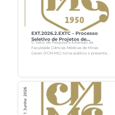
EXT.2026.2.EXTC – Processo
Seletivo de Projetos de
O Setor de Pesquisa e Extensão da
Extensão Extracurricular da
Faculdade Ciências Médicas de Minas
Faculdade de Ciências Médicas
Gerais (FCM-MG) torna público o presente
de Minas Gerais – 2º semestre de
processo seletivo para concessão de
2026
recursos destinados ao desenvolvimento
de projetos de...
1 Junho 2026