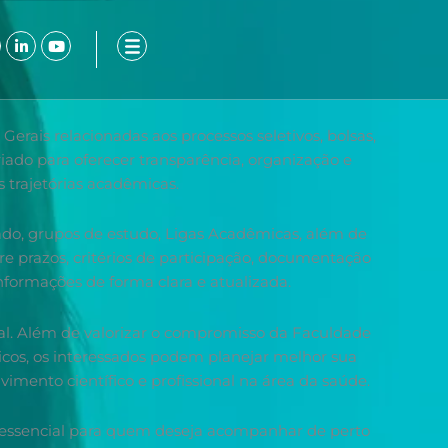
ook-
nstagram
Linkedin-
Youtube
in
erais relacionadas aos processos seletivos, bolsas,
iado para oferecer transparência, organização e
 trajetórias acadêmicas.
rado, grupos de estudo, Ligas Acadêmicas, além de
re prazos, critérios de participação, documentação
formações de forma clara e atualizada.
nal. Além de valorizar o compromisso da Faculdade
icos, os interessados podem planejar melhor sua
imento científico e profissional na área da saúde.
l essencial para quem deseja acompanhar de perto