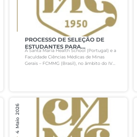
PROCESSO DE SELEÇÃO DE
ESTUDANTES PARA
A Santa Maria Health School (Portugal) e a
PARTICIPAÇÃO NO PROJETO
Faculdade Ciências Médicas de Minas
COIL – Collaborative Online
Gerais – FCMMG (Brasil), no âmbito do IV
International Learning
Simpósio Luso-Brasileiro, tornam público o
presente edital para seleção...
4 Maio 2026