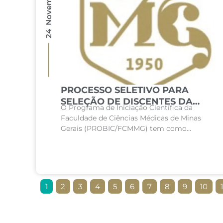
24 Novembro 2025
PROCESSO SELETIVO PARA
SELEÇÃO DE DISCENTES DA
O Programa de Iniciação Científica da
FACULDADE CIÊNCIAS
Faculdade de Ciências Médicas de Minas
MÉDICAS DE MINAS GERAIS
Gerais (PROBIC/FCMMG) tem como
PARA ATUAR NOS PROJETOS DE
objetivo incentivar o envolvimento de
PRODUÇÃO INTERDISCIPLINAR
acadêmicos de graduação em pesquisas
científicas, bem como contribuir...
1
2
3
4
5
6
7
8
9
10
1