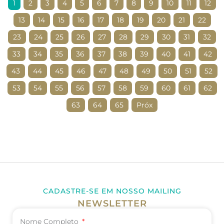
1
2
3
4
5
6
7
8
9
10
11
12
13
14
15
16
17
18
19
20
21
22
23
24
25
26
27
28
29
30
31
32
33
34
35
36
37
38
39
40
41
42
43
44
45
46
47
48
49
50
51
52
53
54
55
56
57
58
59
60
61
62
63
64
65
Próx
CADASTRE-SE EM NOSSO MAILING
NEWSLETTER
Nome Completo