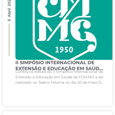
5 Abril 2023
II SIMPÓSIO INTERNACIONAL DE
EXTENSÃO E EDUCAÇÃO EM SAÚDE
Confira os editais do II Simpósio Internacional de
DA FCM-MG
Extensão e Educação em Saúde da FCM-MG a ser
realizado no Teatro Feluma no dia 20 de maio DE
2023 no horário...