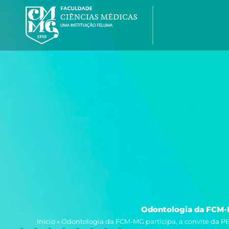
Ir
para
o
conteúdo
Odontologia da FCM-M
Início
»
Odontologia da FCM-MG participa, a convite da P