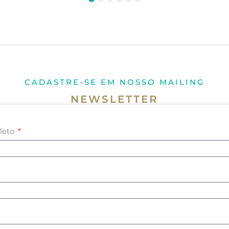
1
2
3
4
5
6
CADASTRE-SE EM NOSSO MAILING
NEWSLETTER
leto