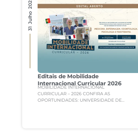
31 Julho 2026
Editais de Mobilidade
são
Internacional Curricular 2026
MOBILIDADE INTERNACIONAL
de
CURRICULAR – 2026 CONFIRA AS
te
OPORTUNIDADES: UNIVERSIDADE DE
SORBONNE – PARIS, FRANÇA Curso:
 de
Medicina Internato de Clínica Médica;
Internato de Cirurgia; Internato de
Pediatria. UNIVERSIDADE DE CORDOBA –...